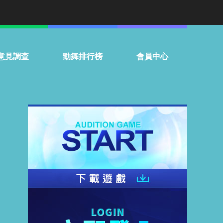
意見調查
勁舞排行榜
會員中心
門話題投票
個人
常見問題
組隊
聯絡客服
服務條款
停權名單