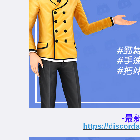
-最
https://discor