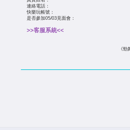
連絡電話：
快樂玩帳號：
是否參加05/03見面會：
>>客服系統<<
《勁舞