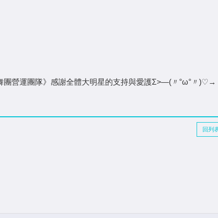
團營運團隊》感謝全體大明星的支持與愛護Σ>―(〃°ω°〃)♡→
回列