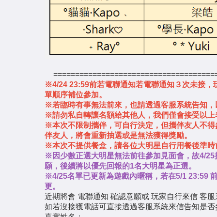
=====================================
※4/24 23:59前若電聯通知若電聯通知３次
單順序補位參加。
※若臨時有事無法前來，也請透過客服系統告知，
※請勿私自轉讓名額給其他人，我們僅會接受以上
※本次不限制攜伴，可自行決定，但攜伴友人不得
伴友人，將會重新抽選或是無法獲得獎勵。
※本次不提供餐盒，請各位大明星自行用餐後準時
※因少數正選大明星無法前往參加見面會，故4/2
願，後續將以優先回報的1名大明星為正選。
※4/25名單已更新為遊戲內暱稱，若在5/1 23
更。
近期將會 電聯通知 確認意願或 玩家自行來信 客
如若沒接獲電話可直接透過客服系統來信告知是否
真實姓名：