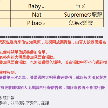
================================================
未接，玩家也沒有來信告知意願，則視同放棄資格，由官方按照備選名
以便相關單位調整參加名單。
表格內的大明星參加見面會活動。
參加見面會活動、也無法獲得入場禮、若在活動中不小心選到攜
前往報到。
5提供第三次名單，請備選的大明星盡速寄信，或回報客服參與意
:59 前有更改暱稱的大明星請自行寄信告知，期限過後將不會進行變
服系統回報
參加，並回覆以下資訊，謝謝。