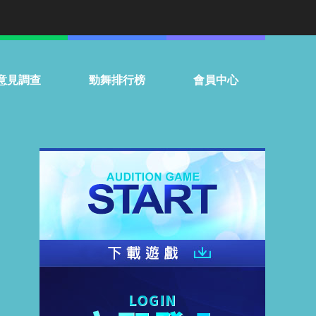
意見調查
勁舞排行榜
會員中心
門話題投票
個人
常見問題
組隊
聯絡客服
服務條款
停權名單