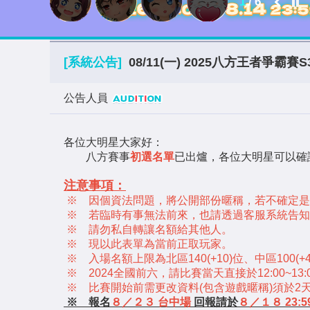
2
/
6
[系統公告]
08/11(一) 2025八方王者爭霸賽S
公告人員
各位大明星大家好：
八方賽事
初選名單
已出爐，各位大明星可以確
注意事項：
※ 因個資法問題，將公開部份暱稱，若不確定是否
※ 若臨時有事無法前來，也請透過客服系統告知
※ 請勿私自轉讓名額給其他人。
※ 現以此表單為當前正取玩家。
※ 入場名額上限為北區140(+10)位、中區100(+4
※ 2024全國前六，請比賽當天直接於12:00~1
※ 比賽開始前需更改資料(包含遊戲暱稱)須於2
※ 報名
８／２３ 台中場
回報請於
８／１８ 23:5