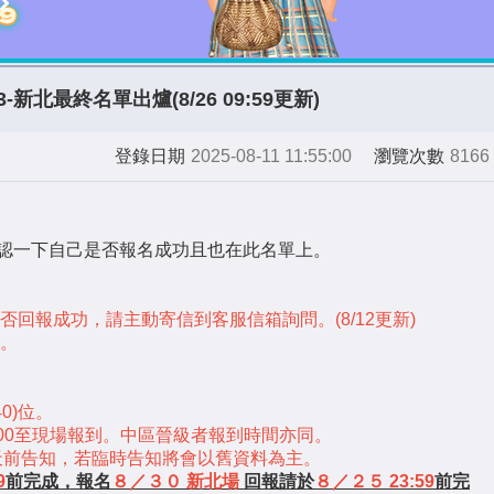
3-新北最終名單出爐(8/26 09:59更新)
登錄日期
2025-08-11 11:55:00
瀏覽次數
8166
認一下自己是否報名成功且也在此名單上。
回報成功，請主動寄信到客服信箱詢問。(8/12更新)
。
0)位。
3:00至現場報到。中區晉級者報到時間亦同。
天前告知，若臨時告知將會以舊資料為主。
9
前完成，報名
８／３０ 新北場
回報請於
８／２５ 23:59
前完