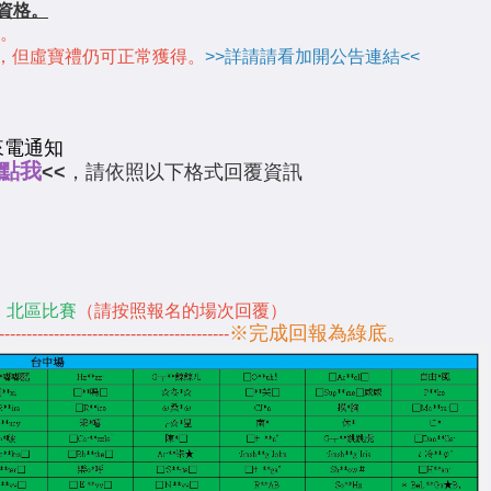
資格。
。
，但虛寶禮仍可正常獲得。
>>詳請請看加開公告連結<<
來電通知
點我
<<
，請依照以下格式回覆資訊
 北區比賽
（請按照報名的場次回覆）
※完成回報為綠底。
------------------------------------------