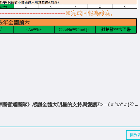
※完成回報為綠底。
------------------------------------------
舞團營運團隊》感謝全體大明星的支持與愛護Σ>―(〃°ω°〃)♡→
回列