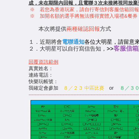
成，未在期限內回報，且電聯３次未接將視同放棄
※ 若您為香港玩家，請自行寄信到客服信箱回報
※ 加開名額的選手將無法獲得實體入場禮&餐券
本次將提供
兩種確認回報
方式
１．近期將會
電聯通知
各位大明星，請留意
客服信箱
２．大明星可以自行寫信告知，
>>
回覆資訊範例
真實姓名：
連絡電話：
快樂玩帳號：
我確定會參加
８／２３ 中區比賽
or
８／３０
-----------------------------------------------------------------------