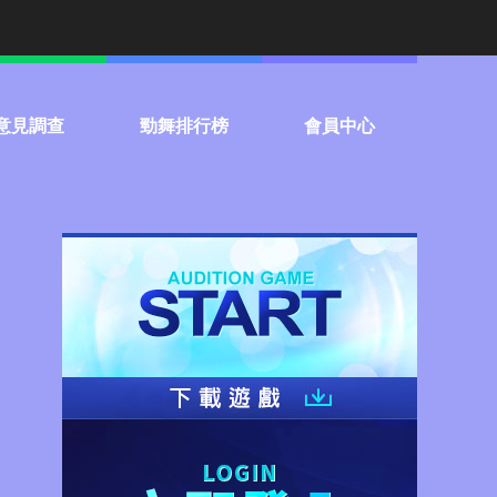
意見調查
勁舞排行榜
會員中心
門話題投票
個人
常見問題
組隊
聯絡客服
服務條款
停權名單