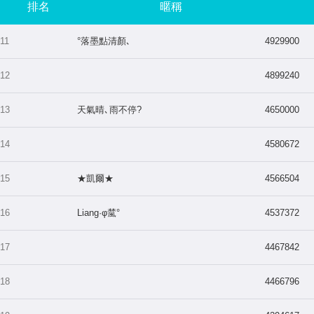
排名
暱稱
11
°落墨點清顏､
4929900
12
4899240
13
天氣晴､雨不停?
4650000
14
4580672
15
★凱爾★
4566504
16
Liang·φ檒°
4537372
17
4467842
18
4466796