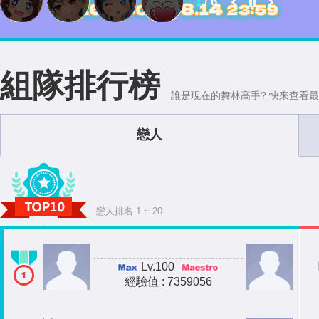
2
/
6
組隊排行榜
誰是現在的舞林高手? 快來查看最
戀人
戀人排名 1 ~ 20
Lv.100
經驗值 : 7359056