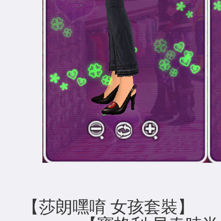
【莎朗嘿唷