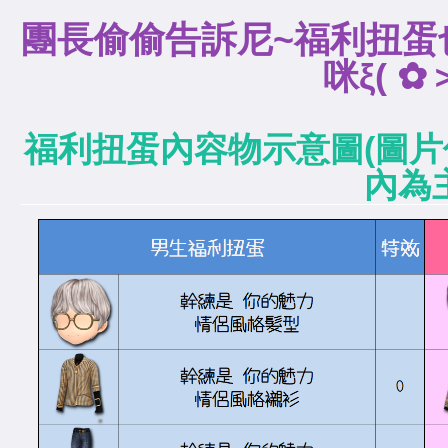
團長偷偷告訴尼~福利扭蛋
咪ξ( ✿
福利扭蛋內容物示意圖(圖
內為