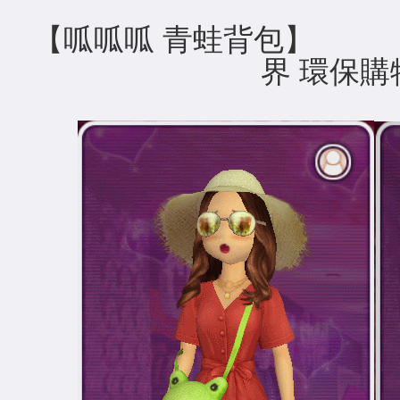
【呱呱呱 青蛙背
界 環保購