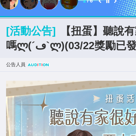
2
/
6
[活動公告]
【扭蛋】聽說有
嗎ლ(´ڡ`ლ)(03/22獎勵已
公告人員