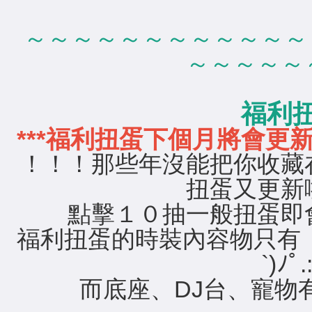
～～～～～～～～～～～～
～～～～～
福利
***福利扭蛋下個月將會更新
！！！那些年沒能把你收藏
扭蛋又更新
點擊１０抽一般扭蛋即
福利扭蛋的時裝內容物只有
`)ﾉﾟ.
而底座、DJ台、寵物