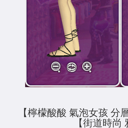
【檸檬酸酸 氣泡女
【街道時尚 雅