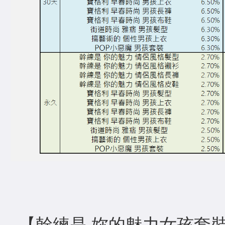
【幹練是 妳的