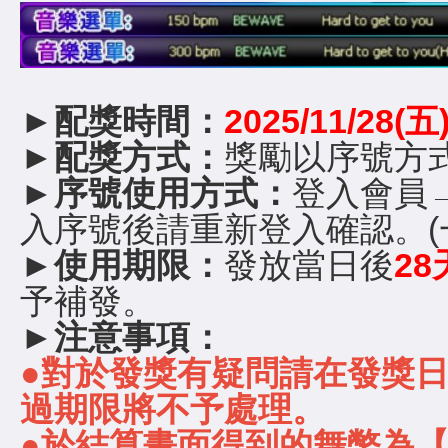
►
配獎時間：
2025/11/28(五
►
配獎方式：
獎勵以序號方
►
序號使用方式：
登入會員
入序號後請重新登入確認。(
►
使用期限：
發放當日後
28
予補發。
►
注意事項：
●對於發獎有疑問請在發獎
過期限將不予處理。
●於結算畫面得到的舞幣為【