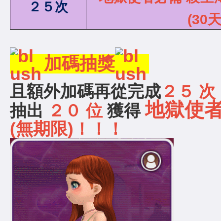
２５
次
(30天
加碼抽獎
且額外加碼再從完成
２５ 次
地獄使者
抽出
２０ 位
獲得
(
無期限)
！！！