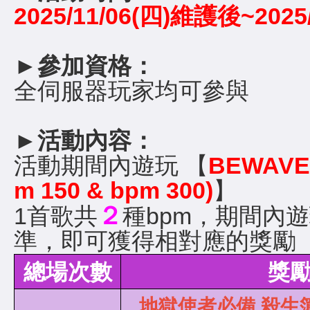
2025/11/06(四)維護後~2025/
►
參加資格：
全伺服器玩家均可參與
►
活動內容：
活動期間內遊玩 【
BEWAVE-H
m 150 & bpm 300)
】
２
1首歌共
種bpm，期間內
準，即可獲得相對應的獎勵
總場次數
獎
地獄使者必備 殺生簿