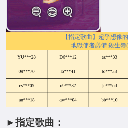
【指定歌曲】超乎想像的
地獄使者必備 殺生簿(
YU***28
D6***12
az***33
09***70
lo***41
lo***33
es***05
o9***87
je***od
an***18
qw***04
bb***10
►指定歌曲：