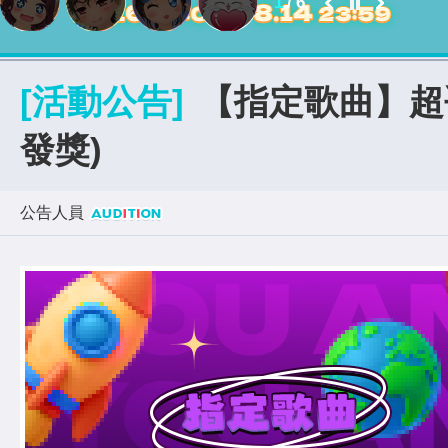
2
/
6
[活動公告]
【指定歌曲】超乎想像
發獎)
公告人員