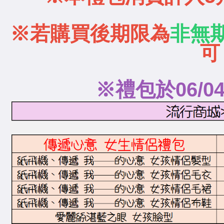
※若購買後期限為
非無
可
※禮包於06/