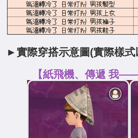
►實際穿搭示意圖(實際樣式
【紙飛機、傳遞 我—