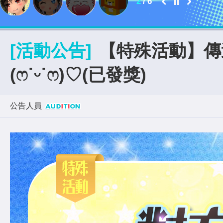
2
/
6
[活動公告]
【特殊活動】傳
(ෆ˙ᵕ˙ෆ)♡(已發獎)
公告人員