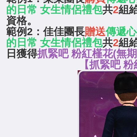
的日常 女生情侶禮包
共
2
組
資格。
範例2：佳佳團長
贈送
傳遞心
的日常 女生情侶禮包
共
2
組
日獲得
抓緊吧 粉紅槿花(無期
【抓緊吧 