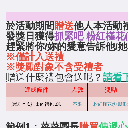
於活動期間
贈送
他人本活動
發獎日獲得
抓緊吧 粉紅槿花(
趕緊將你/妳的愛意告訴他/
※僅計入送禮
※獎勵對象不含受禮者
贈送什麼禮包會送呢？
請看
達成條件
人數
獎勵
贈送 本次推出的禮包 2次
不限
粉紅槿花(無期限
範例1：菜菜團長
購買
傳遞心