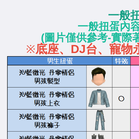
一般
一般扭蛋內
(圖片僅供參考-實際
底座、DJ台、寵物
※