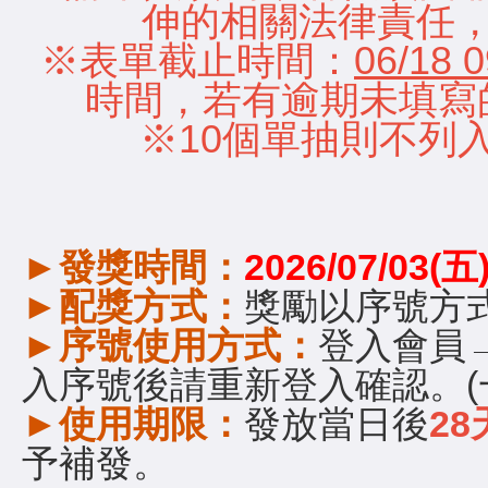
伸的相關法律責任
※表單截止時間：
06/18 0
時間，若有逾期未填寫
※10個單抽則不列
►
發獎時間：
2026/07/03(五
►
配獎方式：
獎勵以序號方
►
序號使用方式：
登入會員
入序號後請重新登入確認。(
►
使用期限：
發放當日後
28
予補發。