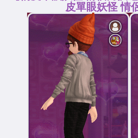
皮單眼妖怪 情