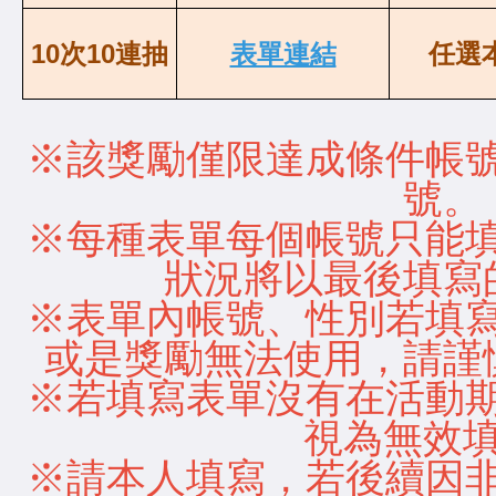
10次10連抽
表單連結
任選
※該獎勵僅限達成條件帳
號
※每種表單每個帳號只能
狀況將以最後填
※表單內帳號、性別若填
或是獎勵無法使用，請
※若填寫表單沒有在活動
視為無效
※請本人填寫，若後續因