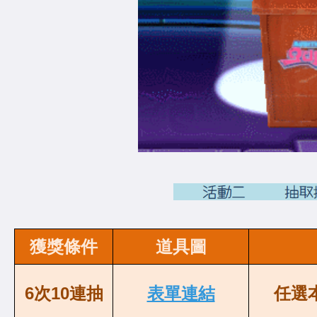
獲獎條件
道具圖
6次10連抽
表單連結
任選