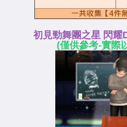
初見勁舞團之星 閃耀
(僅供參考-實際