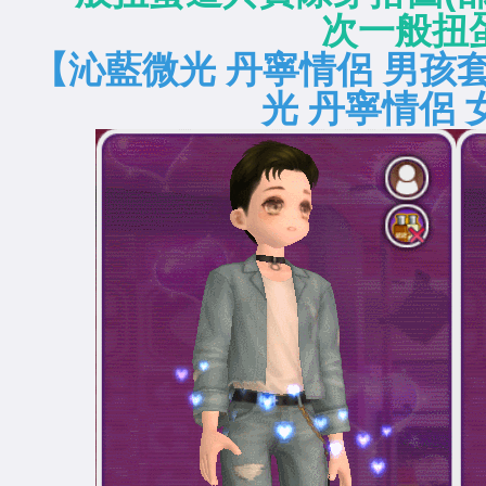
次一般扭
【沁藍微光 丹寧情侶 
光 丹寧情侶