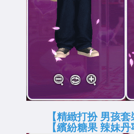
【精緻打扮
【繽紛糖果 辣妹丹