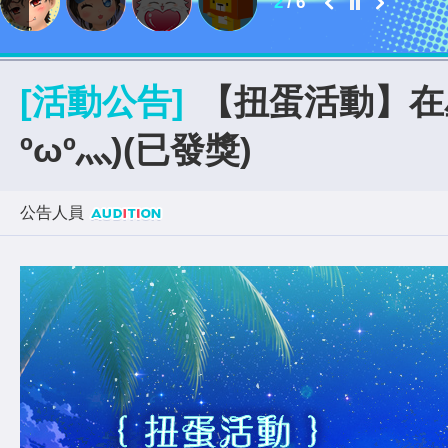
2
/
6
[活動公告]
【扭蛋活動】在
ºωº灬)(已發獎)
公告人員