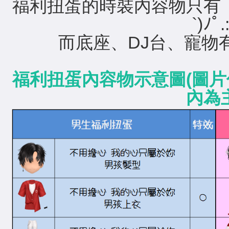
福利扭蛋的時裝內容物只有
`)ﾉﾟ.
而底座、DJ台、寵物
福利扭蛋內容物示意圖(圖
內為