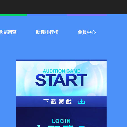
意見調查
勁舞排行榜
會員中心
門話題投票
個人
常見問題
組隊
聯絡客服
服務條款
停權名單