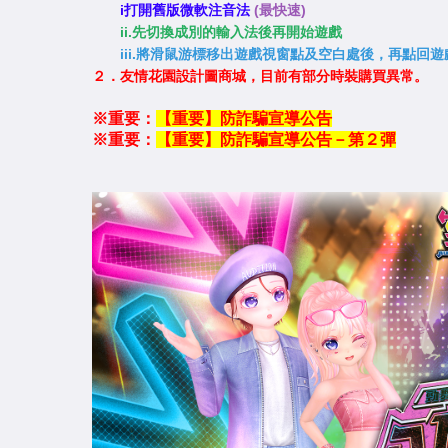
i打開舊版微軟注音法
(最快速)
ii.先切換成別的輸入法後再開始遊戲
iii.將滑鼠游標移出遊戲視窗點及空白處後，再點回
２．友情花園設計圖商城，目前有部分時裝購買異常。
※重要：
【重要】防詐騙宣導公告
※重要：
【重要】防詐騙宣導公告－第２彈