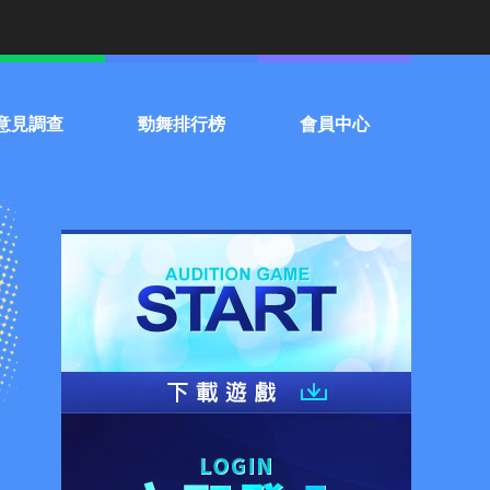
意見調查
勁舞排行榜
會員中心
門話題投票
個人
常見問題
組隊
聯絡客服
服務條款
停權名單