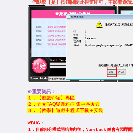
們點擊【是】按鈕關閉此視窗即可，不影響遊玩
※重要資訊：
１．【遊戲介紹】專區
２．☆★FAQ疑難雜症 集中區★☆
３．【教學】遊戲主程式下載＋安裝
※BUG：
１．目前部分模式開始遊戲後，Num Lock 鍵會有閃爍