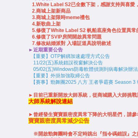
1.White Label S2已全數下架，感謝支持與
2.商城上架新商品
3.商城上架限時meme禮包
4.新歌曲上架
5.修復了White Label S2 帆船底座角色位置異
6.修復了SVIP房間開啟異常問題
7.修改結婚派對 入場証道具說明敘述
►近期重要公告
【重要】OTP解綁加速處理方式公告
11/22(五)系統錯誤視窗解決公告
05/02(五)Windows防毒軟體偵測到病毒解決辦法
【重要】外掛加強取締公告
【賽事】勁舞團2025 八方 王者爭霸賽 Season 
►目前已重新開放大師系統，從商城購入大師挑戰
大師系統解說連結
►
曾經發生寶寶親密度異常下降的大明星們，請參
寶寶親密度異常減少公告
※開啟勁舞團時會不定時跳出『指
令碼錯誤』之