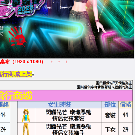
布（1920ｘ1080） ↑ ↑ ↑
流行商城上架
♦