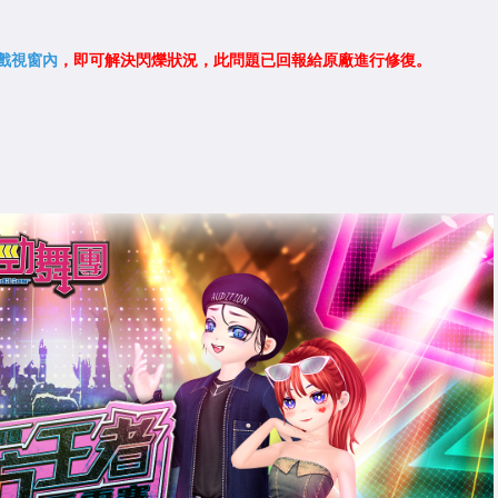
遊戲視窗內
，即可解決閃爍狀況，此問題已回報給原廠進行修復。